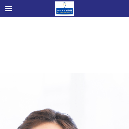
HOME
補聴器選べます
私たちについて
お問い合わせ・アクセス・提携駐車場
医療費控除・障害者総合支援法・購入費助成
店内写真・フォトギャラリー
補聴器取扱製品(メーカー8社)
装用効果・改善事例ビフォ→アフター
AI補聴器とは？