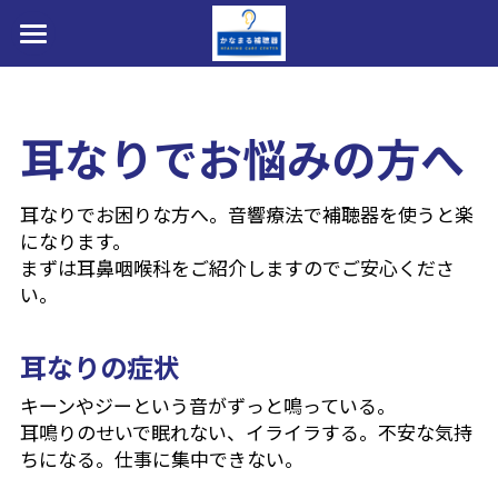
HOME
補聴器選べます
耳なりでお悩みの方へ
私たちについて
耳なりでお困りな方へ。音響療法で補聴器を使うと楽
お問い合わせ・アクセス・提携駐車場
になります。
まずは耳鼻咽喉科をご紹介しますのでご安心くださ
医療費控除・障害者総合支援法・購入費助成
い。
店内写真・フォトギャラリー
耳なりの症状
補聴器取扱製品(メーカー8社)
キーンやジーという音がずっと鳴っている。
耳鳴りのせいで眠れない、イライラする。不安な気持
装用効果・改善事例ビフォ→アフター
ちになる。仕事に集中できない。
AI補聴器とは？