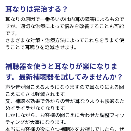
耳なりは完治する？
よくあるご質問 (FAQ)
耳なりの原因で一番多いのは内耳の障害によるもので
すが、適切な治療によって悩みを改善することも可能
Search
です。
さまざまな対策・治療方法によってこれらをうまく使
お問い合わせ・アクセス・提携
うことで耳鳴りを軽減させます。
駐車場
補聴器を使うと耳なりが楽になりま
す。最新補聴器を試してみませんか？
声や音が聞こえるようになりますので耳なりによる聞
こえにくさは軽減されます。
又、補聴器効果で外からの音が耳なりよりも快適なた
めイライラがなくなります。
しかしながら、お客様の聞こえに合わせた調整フィッ
ティングが大事になります。
本当にお客様の役に立つ補聴器をお探しでしたら、ぜ