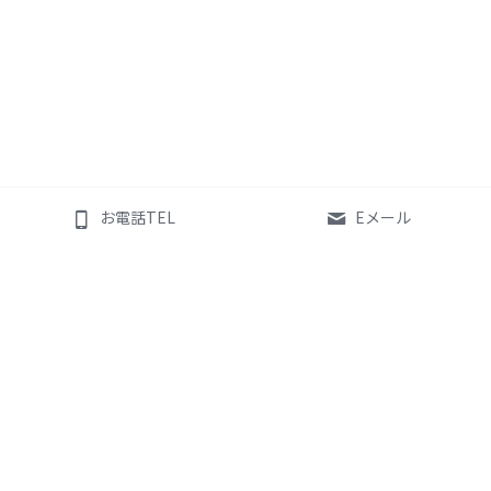
お電話TEL
Eメール
世界の補聴器ブランド
かなまる補聴器 
Phonak
HEARING CARE CENTER
Widex
カナマルヒヤリングケア株
Oticon
式会社
Signia
代表取締役    金丸 公治
Starkey
認定補聴器技能者16-2662
Resound
認定補聴器専門店
障害者総合支援法補聴器取扱店
Bernafon