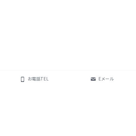
お電話TEL
Eメール
世界の補聴器ブランド
かなまる補聴器 
Phonak
HEARING CARE CENTER
Widex
カナマルヒヤリングケア株
Oticon
式会社
Signia
代表取締役    金丸 公治