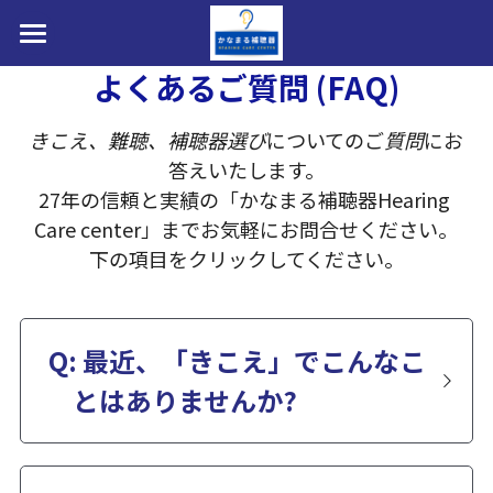
HOME
よくあるご質問 (FAQ)
補聴器選べます
きこえ、難聴、補聴器選び
についてのご
質問
にお
答えいたします。
私たちについて
27年の信頼と実績の「かなまる補聴器Hearing 
Care center」までお気軽にお問合せください。
お問い合わせ・アクセス・提携駐車場
下の項目をクリックしてください。
医療費控除・障害者総合支援法・購入費助成
店内写真・フォトギャラリー
Q: 最近、「きこえ」でこんなこ
補聴器取扱製品(メーカー8社)
とはありませんか?
せんか？
装用効果・改善事例ビフォ→アフター
AI補聴器とは？